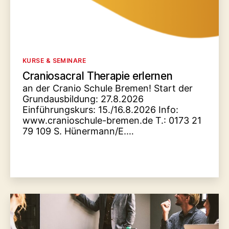
Kategorien
KURSE & SEMINARE
Craniosacral Therapie erlernen
an der Cranio Schule Bremen! Start der
Grundausbildung: 27.8.2026
Einführungskurs: 15./16.8.2026 Info:
www.cranioschule-bremen.de T.: 0173 21
79 109 S. Hünermann/E.…