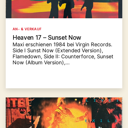
Kategorien
AN- & VERKAUF
Heaven 17 – Sunset Now
Maxi erschienen 1984 bei Virgin Records.
Side I Sunst Now (Extended Version),
Flamedown, Side II: Counterforce, Sunset
Now (Album Version),…