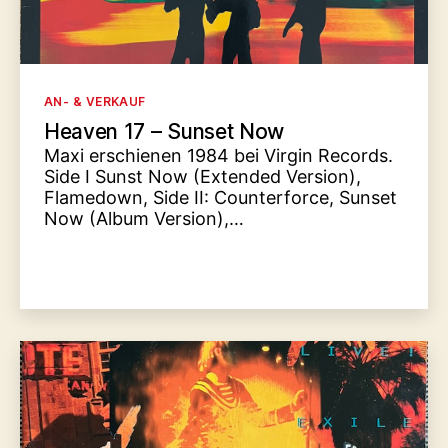
Kategorien
AN- & VERKAUF
Heaven 17 – Sunset Now
Maxi erschienen 1984 bei Virgin Records.
Side I Sunst Now (Extended Version),
Flamedown, Side II: Counterforce, Sunset
Now (Album Version),…