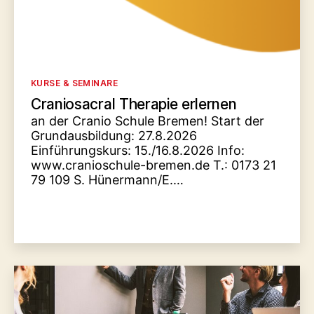
Kategorien
KURSE & SEMINARE
Craniosacral Therapie erlernen
an der Cranio Schule Bremen! Start der
Grundausbildung: 27.8.2026
Einführungskurs: 15./16.8.2026 Info:
www.cranioschule-bremen.de T.: 0173 21
79 109 S. Hünermann/E.…