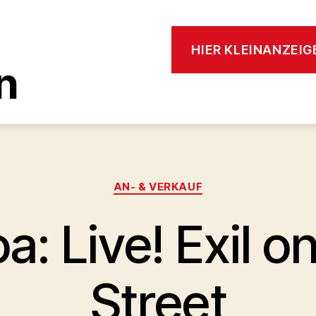
HIER KLEINANZEI
n
Kategorien
AN- & VERKAUF
a: Live! Exil o
Street